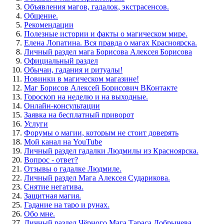
Объявления магов, гадалок, экстрасенсов.
Общение.
Рекомендации
Полезные истории и факты о магическом мире.
Елена Лопатина. Вся правда о магах Красноярска.
Личный раздел мага Борисова Алексея Борисова
Официальный раздел
Обычаи, гадания и ритуалы!
Новинки в магическом магазине!
Маг Борисов Алексей Борисович ВКонтакте
Гороскоп на неделю и на выходные.
Онлайн-консультации
Заявка на бесплатный приворот
Услуги
Форумы о магии, которым не стоит доверять
Мой канал на YouTube
Личный раздел гадалки Людмилы из Красноярска.
Вопрос - ответ?
Отзывы о гадалке Людмиле.
Личный раздел Мага Алексея Сударикова.
Снятие негатива.
Защитная магия.
Гадание на таро и рунах.
Обо мне.
Личный раздел Чёрного Мага Тараса Добрычева.