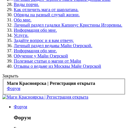
Виды порчи.
Как отличить мага от шарлатана.
Обряды на разный случай жизни.
Обо мне.
Личный раздел гадалки Капинус Кристины Игоревны.
Информация обо мне.
Услуги.
Задайте вопрос и я вам отвечу.
Личный раздел ведьмы Майи Озерской.
Информация обо мне.
Обучение у Майи Озерской
Полезные статьи о магии от Майи
Отзывы о ведьме из Москвы Майе Озерской
Закрыть
Маги Красноярска | Регистрация открыта
Форум
Форум
Форум