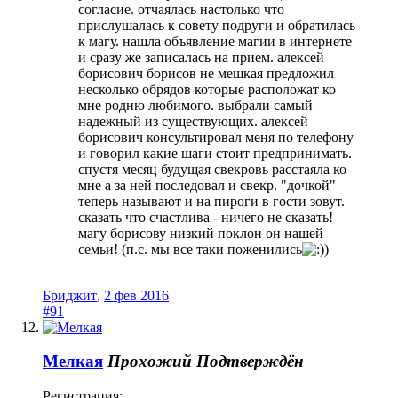
согласие. отчаялась настолько что
прислушалась к совету подруги и обратилась
к магу. нашла объявление магии в интернете
и сразу же записалась на прием. алексей
борисович борисов не мешкая предложил
несколько обрядов которые расположат ко
мне родню любимого. выбрали самый
надежный из существующих. алексей
борисович консультировал меня по телефону
и говорил какие шаги стоит предпринимать.
спустя месяц будущая свекровь расстаяла ко
мне а за ней последовал и свекр. "дочкой"
теперь называют и на пироги в гости зовут.
сказать что счастлива - ничего не сказать!
магу борисову низкий поклон он нашей
семьи! (п.с. мы все таки поженились
)
Бриджит
,
2 фев 2016
#91
Мелкая
Прохожий
Подтверждён
Регистрация: