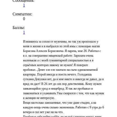
Сообщения:
1
Симпатии:
0
Баллы:
1
Извиняюсь за сопли от мужчины, но так уж произошло у
меня в жизни и я выбрался из этой ямы с помощью магии
Борисова Алексея Борисовича. Я парень, мне 26. Работал с
в.о. на совершенно нищенской работе. Зарплата очень
маленькая а с моей гуманитарной специальностью я в
серьёзных конторах никому не нужен! Я поверьте
пробовал...Денег еле еле хватало на съем однокомнатной
квартиры. Порой иногда и поесть нечего. Голодаешь
сутками.Девушки нет, да и мне никто и никогда не давал, да и
вряд ли даст! В 26 лет до сих пор девственник. Кому нужен
заикающийся урод и нищеброд. Я так же пробывал и
знакомиться и ухаживать.Увы смирился с тем, что как мужик
я женщин не интересую.
Вещи настолько заношенные, что уже даже стыдно, а на
каждую вещь очень сильно экономишь. Работаю с 9 утра до 6
вечера и сил нет уже ни на что.
Пробовал себе найти хобби, но на всё слишком много денег