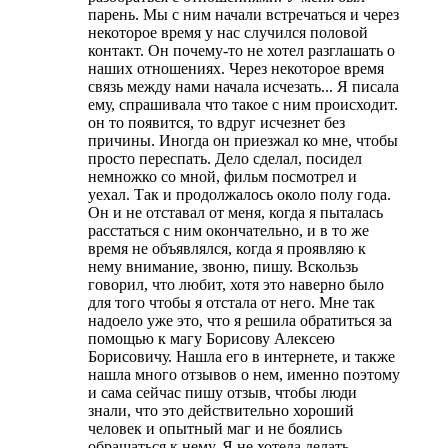
парень. Мы с ним начали встречаться и через
некоторое время у нас случился половой
контакт. Он почему-то не хотел разглашать о
наших отношениях. Через некоторое время
связь между нами начала исчезать... Я писала
ему, спрашивала что такое с ним происходит.
он то появится, то вдруг исчезнет без
причины. Иногда он приезжал ко мне, чтобы
просто переспать. Дело сделал, посидел
немножко со мной, фильм посмотрел и
уехал. Так и продолжалось около полу года.
Он и не отставал от меня, когда я пыталась
расстаться с ним окончательно, и в то же
время не объявлялся, когда я проявляю к
нему внимание, звоню, пишу. Вскользь
говорил, что любит, хотя это наверно было
для того чтобы я отстала от него. Мне так
надоело уже это, что я решила обратиться за
помощью к магу Борисову Алексею
Борисовичу. Нашла его в интернете, и также
нашла много отзывов о нем, именно поэтому
и сама сейчас пишу отзыв, чтобы люди
знали, что это действительно хороший
человек и опытный маг и не боялись
обращаться к нему. Я не хотела делать