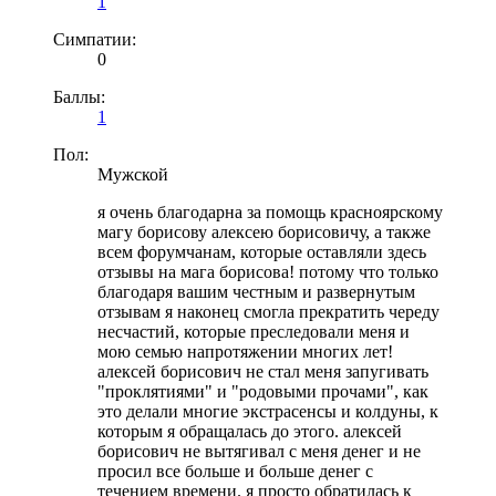
1
Симпатии:
0
Баллы:
1
Пол:
Мужской
я очень благодарна за помощь красноярскому
магу борисову алексею борисовичу, а также
всем форумчанам, которые оставляли здесь
отзывы на мага борисова! потому что только
благодаря вашим честным и развернутым
отзывам я наконец смогла прекратить череду
несчастий, которые преследовали меня и
мою семью напротяжении многих лет!
алексей борисович не стал меня запугивать
"проклятиями" и "родовыми прочами", как
это делали многие экстрасенсы и колдуны, к
которым я обращалась до этого. алексей
борисович не вытягивал с меня денег и не
просил все больше и больше денег с
течением времени. я просто обратилась к