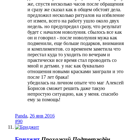
же, спустя несколько часов после обращения
и сразу же сказал как в общем обстоят дела.
предложил несколько ритуалов на избвление
от измен, всего на работу ушло около двух
недель. но предупредил сразу, что результат
будет с началом новолуния. сбылось все как
он и говорил - после новолуния мужа как
подменили, еще больше подарков, внимания
и комплиментов. со временем заметила что
перестал куда то уходить по вечерам и
практически все время стал проводить со
мной и детьми. у нас как буквально
отношения новыми красками заиграли и это
после 17 лет брака!
убедилась на личном опыте что маг Алексей
Борисов сможет решить даже такую
непростую ситуацию, как у меня. спасибо
ему за помощь!
Panda
,
26 янв 2016
#90
Бриджит
Прохожий
Подтверждён