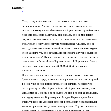
Баллы:
1
Сразу хочу поблагодарить и оставить отзыв о сильном
сибирском маге Алексее Борисове, который помог многим
людям. Я наткнулся на Мага Алексея Борисова не случайно, мне
посоветовала одна бабкушка, она сказала, что на мне висит
порча и она не сможет эту порчу с меня снять и посоветовала
обратиться к магу Борисову из Красноярска. Сказала, что за
него ручается он очень сильный и помог очень многим людям.
Меня удивило то, что бабушка посоветовала другого человека
и тем более магу! Ну я решил всё же проверить кто же такой на
самом деле сибирский маг Борисов Алексей Борисович. Взял у
бабушки его номер телефона 89029230803 , позвонил и
записался на приём.
После чего мы с ним встретились и он мне сказал сразу, что
будет сложно и трудно именно мне расставаться с этой порчей,
т.к. она уже ко мне присосалась очень сильно. Я сказал что
готов рискнуть. Маг Борисов Алексей Борисович сказал, что
управимся за 1 месяц без проблем! Ходил я почти каждый день
к колдуну Алексею Борисову на обряды. Первое время было
очень тяжело, но Алексей Борисов всегда меня поддерживал и
звонил спрашивал как у меня самочувствие. Спустя 3 недели от
порчи моей мы избавились и я стал себя чувствовать как