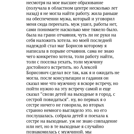
несмотря на мое высшее образование
(получала в областном центре несколько лет
назад) я не могла найти работу. жила раньше
на обеспечении мужа, который и уговорил
меня сюда переехать. муж ушел, работы нет,
сами понимаете насколько мне тяжело было.
была на грани отчаяния, чуть ли не руки на
себя наложить хотела. но моей последней
надеждой стал маг Борисов которому я
написала в порыве отчаяния. сама не знаю
чего конкретно хотела, толи работу найти,
толи с поселка уехать, толи мужчину
достойного встретить. но Алексей
Борисович сделал все так, как я и ожидать не
могла. после консультации и гадания он
сказал мне что мужчину я вскоре встречу, но
пойти нужно на эту встречу самой и еще
сказал "свози детей на выходные в город, с
сестрой повидаться". ну, во первых я о
сестре ничего не говорила, во вторых
странно немного выглядело это. но его
послушалась. собрала детей и поехала к
сестре на выходные. уж не знаю совпадение
или нет, но в те выходные я случайно
познакомилась с мужчиной. мы