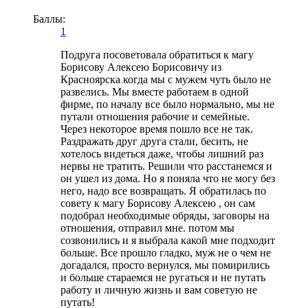
Баллы:
1
Подруга посоветовала обратиться к магу
Борисову Алексею Борисовичу из
Красноярска когда мы с мужем чуть было не
развелись. Мы вместе работаем в одной
фирме, по началу все было нормально, мы не
путали отношения рабочие и семейные.
Через некоторое время пошло все не так.
Раздражать друг друга стали, бесить, не
хотелось видеться даже, чтобы лишний раз
нервы не тратить. Решили что расстанемся и
он ушел из дома. Но я поняла что не могу без
него, надо все возвращать. Я обратилась по
совету к магу Борисову Алексею , он сам
подобрал необходимые обряды, заговоры на
отношения, отправил мне. потом мы
созвонились и я выбрала какой мне подходит
больше. Все прошло гладко, муж не о чем не
догадался, просто вернулся, мы помирились
и больше стараемся не ругаться и не путать
работу и личную жизнь и вам советую не
путать!