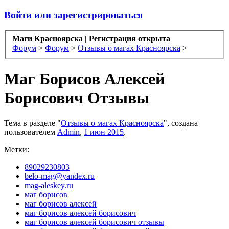
Войти или зарегистрироваться
Маги Красноярска | Регистрация открыта
Форум
>
Форум
>
Отзывы о магах Красноярска
>
Маг Борисов Алексей
Борисович Отзывы
Тема в разделе "
Отзывы о магах Красноярска
", создана
пользователем
Admin
,
1 июн 2015
.
Метки:
89029230803
belo-mag@yandex.ru
mag-aleskey.ru
маг борисов
маг борисов алексей
маг борисов алексей борисович
маг борисов алексей борисович отзывы