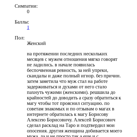
Симпатии:
0
Баллы:
1
Пол:
Женский
на протяжении последних нескольких
месяцев с мужем отношения мягко говорят
не ладились. в начале появилась
беспочвенная ревность, за ней упреки,
скандалы и даже полный игнор. без причин.
затем заметила что муж стал на работе
задерживаться и духами от него стало
пахнуть чужими (женскими). решшила до
крайностей до доводить а сразу обратиться к
магу чтобы тот прояснил ситуацию. по
советам знакомых и по отзывам о магах в
интернете обратилась к магу Борисову
Алексею Борисовичу. Алексей Борисович
сделал расклад на Таро и подтвердил мои
опосения. другия женщина добивается моего
мужа. да и не просто так а еще и с