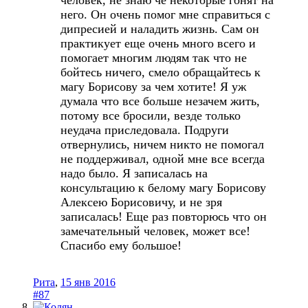
него
.
Он
очень
помог
мне
справиться
с
дипресией
и
наладить
жизнь
.
Сам
он
практикует
еще
очень
много
всего
и
помогает
многим
людям
так
что
не
бойтесь
ничего
,
смело
обращайтесь
к
магу
Борисову
за
чем
хотите
!
Я
уж
думала
что
все
больше
незачем
жить
,
потому
все
бросили
,
везде
только
неудача
приследовала
.
Подруги
отвернулись
,
ничем
никто
не
помогал
не
поддерживал
,
одной
мне
все
всегда
надо
было
.
Я
записалась
на
консультацию
к
белому
магу
Борисову
Алексею
Борисовичу
,
и
не
зря
записалась
!
Еще
раз
повторюсь
что
он
замечательный
человек
,
может
все
!
Спасибо
ему
большое
!
Рита
,
15 янв 2016
#87