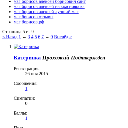
маг борисов алексей борисович сайт
маг борисов алексей из красноярска
маг борисов алексей лучший маг
маг борисов отзывы
маг борисов.рф
Страница 5 из 9
< Назад
1
←
3
4
5
6
7
→
9
Вперёд >
Катеринка
Прохожий
Подтверждён
Регистрация:
26 ноя 2015
Сообщения:
1
Симпатии:
0
Баллы:
1
Пол: