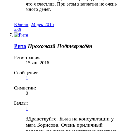
что я счастлив. При этом я заплатил не очень
много денег.
Юлиан
,
24 дек 2015
#86
Рита
Прохожий
Подтверждён
Регистрация:
15 янв 2016
Сообщения:
1
Симпатии:
0
Баллы:
1
ЗДравствуйте
.
Была
на
консультации
у
мага
Борисова
.
Очень
приличный
человек
,
не
знаю
че
некоторые
гонят
на