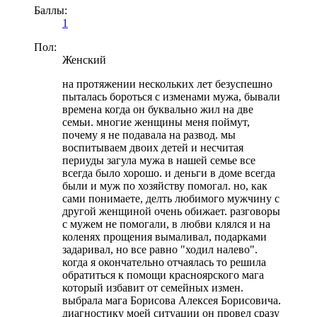
Баллы:
1
Пол:
Женский
на протяжении нескольких лет безуспешно
пыталась бороться с изменами мужа, бывали
времена когда он буквально жил на две
семьи. многие женщины меня поймут,
почему я не подавала на развод. мы
воспитываем двоих детей и несчитая
периуды загула мужа в нашей семье все
всегда было хорошо. и деньги в доме всегда
были и муж по хозяйству помогал. но, как
сами понимаете, делть любимого мужчину с
другой женщиной очень обижает. разговоры
с мужем не помогали, в любви клялся и на
коленях прощения вымаливал, подарками
задаривал, но все равно "ходил налево".
когда я окончательно отчаялась то решила
обратиться к помощи красноярского мага
который избавит от семейных измен.
выбрала мага Борисова Алексея Борисовича.
диагностику моей ситуации он провел сразу