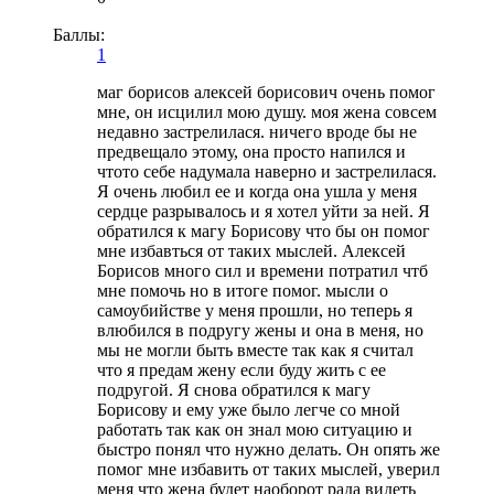
Баллы:
1
маг борисов алексей борисович очень помог
мне, он исцилил мою душу. моя жена совсем
недавно застрелилася. ничего вроде бы не
предвещало этому, она просто напился и
чтото себе надумала наверно и застрелилася.
Я очень любил ее и когда она ушла у меня
сердце разрывалось и я хотел уйти за ней. Я
обратился к магу Борисову что бы он помог
мне избавться от таких мыслей. Алексей
Борисов много сил и времени потратил чтб
мне помочь но в итоге помог. мысли о
самоубийстве у меня прошли, но теперь я
влюбился в подругу жены и она в меня, но
мы не могли быть вместе так как я считал
что я предам жену если буду жить с ее
подругой. Я снова обратился к магу
Борисову и ему уже было легче со мной
работать так как он знал мою ситуацию и
быстро понял что нужно делать. Он опять же
помог мне избавить от таких мыслей, уверил
меня что жена будет наоборот рада видеть