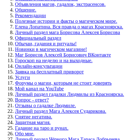
Объявления магов, гадалок, экстрасенсов.
Общение.
Рекомендации
Полезные истории и факты о магическом мире.
Елена Лопатина. Вся правда о магах Красноярска.
Личный раздел мага Борисова Алексея Борисова
Официальный раздел
Обычаи, гадания и ритуалы!
Новинки в магическом магазине!
Маг Борисов Алексей Борисович ВКонтакте
Гороскоп на неделю и на выходные.
Онлайн-консультации
Заявка на бесплатный приворот
Услуги
Форумы о магии, которым не стоит доверять
Мой канал на YouTube
Личный раздел гадалки Людмилы из Красноярска.
Вопрос - ответ?
Отзывы о гадалке Людмиле.
Личный раздел Мага Алексея Сударикова.
Снятие негатива.
Защитная магия.
Гадание на таро и рунах.
Обо мне.
Личный раздел Чёрного Мага Тараса Добрычева.