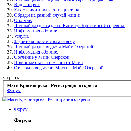
Виды порчи.
Как отличить мага от шарлатана.
Обряды на разный случай жизни.
Обо мне.
Личный раздел гадалки Капинус Кристины Игоревны.
Информация обо мне.
Услуги.
Задайте вопрос и я вам отвечу.
Личный раздел ведьмы Майи Озерской.
Информация обо мне.
Обучение у Майи Озерской
Полезные статьи о магии от Майи
Отзывы о ведьме из Москвы Майе Озерской
Закрыть
Маги Красноярска | Регистрация открыта
Форум
Форум
Форум