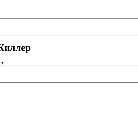
 Киллер
т.